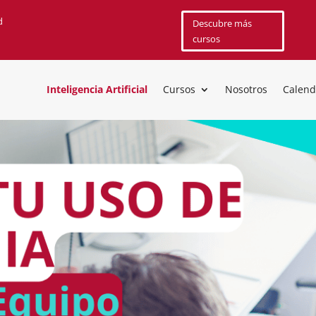
d
Descubre más
cursos
Inteligencia Artificial
Cursos
Nosotros
Calend