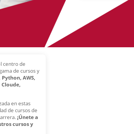
l centro de
 gama de cursos y
, Python, AWS,
, Cloude,
zada en estas
edad de cursos de
carrera.
¡Únete a
tros cursos y