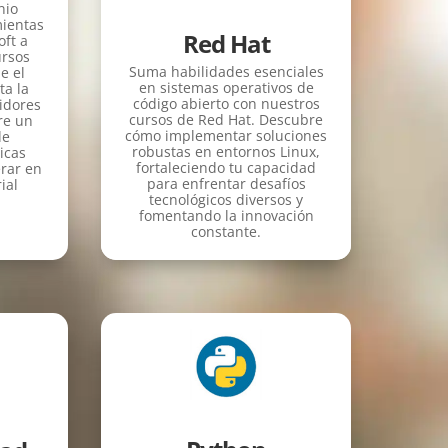
nio
mientas
Red Hat
oft a
ursos
Suma habilidades esenciales
e el
en sistemas operativos de
ta la
código abierto con nuestros
idores
cursos de Red Hat. Descubre
re un
cómo implementar soluciones
de
robustas en entornos Linux,
icas
fortaleciendo tu capacidad
rar en
para enfrentar desafíos
ial
tecnológicos diversos y
fomentando la innovación
constante.