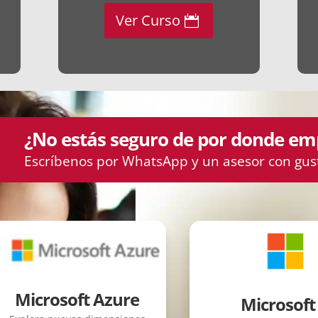
Ver Curso
¿No estás seguro de por donde em
Escríbenos por WhatsApp y un asesor con gust
Microsoft Azure
Microsoft