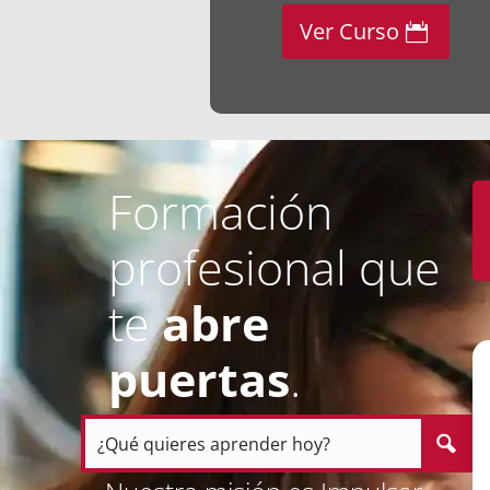
Ver Curso
Formación
profesional que
te
abre
puertas
.