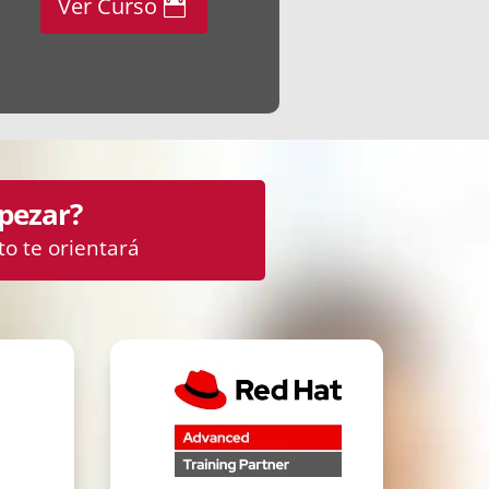
Ver Curso
pezar?
o te orientará