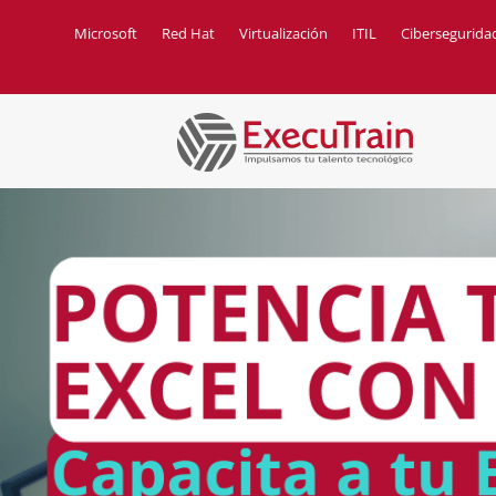
Microsoft
Red Hat
Virtualización
ITIL
Cibersegurida