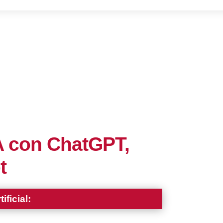
IA con ChatGPT,
t
ificial: