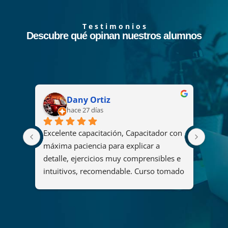
T e s t i m o n i o s
Descubre qué opinan nuestros alumnos
Dany Ortiz
hace 27 días
Excelente capacitación, Capacitador con 
El cu
2008 
máxima paciencia para explicar a 
fue u
s
detalle, ejercicios muy comprensibles e 
ya qu
intuitivos, recomendable. Curso tomado 
y her
"Diseño y administración de soluciones 
organ
de análisis mediante Power BI".
maner
del c
que p