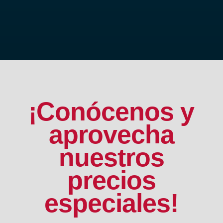
¡Conócenos y
aprovecha
nuestros
precios
especiales!