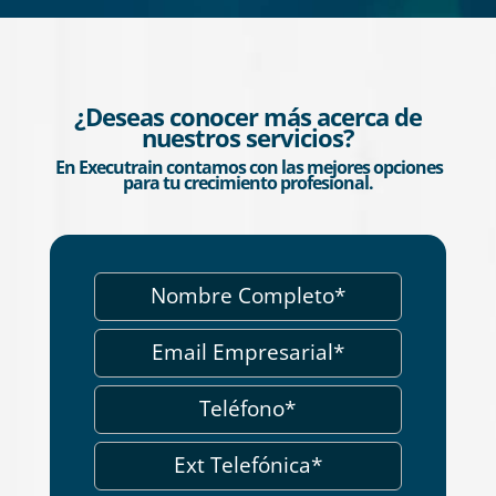
adqui
forta
lider
decis
¿Deseas conocer más acerca de
ejemp
nuestros servicios?
compr
En Executrain contamos con las mejores opciones
una b
para tu crecimiento profesional.
resul
en lí
de qu
instr
dudas
sesio