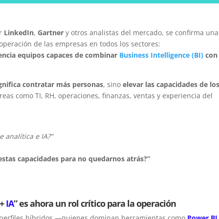
or
LinkedIn
,
Gartner
y otros analistas del mercado, se confirma una
operación de las empresas en todos los sectores:
gencia equipos capaces de combinar
Business Intelligence (BI)
con
gnifica contratar más personas
, sino
elevar las capacidades de lo
reas como TI, RH, operaciones, finanzas, ventas y experiencia del
 analítica e IA?”
stas capacidades para no quedarnos atrás?”
+
IA
” es ahora un rol crítico para la operación
s perfiles híbridos —quienes dominan herramientas como
Power BI