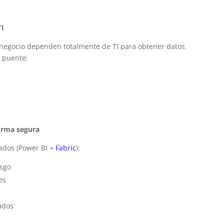
TI
negocio dependen totalmente de TI para obtener datos.
n puente:
orma segura
ados (Power BI +
Fabric
):
esgo
es
s
ados