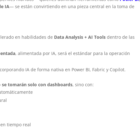
e IA
— se están convirtiendo en una pieza central en la toma de
elerado en habilidades de
Data Analysis + AI Tools
dentro de las
mentada
, alimentada por IA, será el estándar para la operación
corporando IA de forma nativa en Power BI, Fabric y Copilot.
no se tomarán solo con dashboards
, sino con:
automáticamente
ural
 en tiempo real