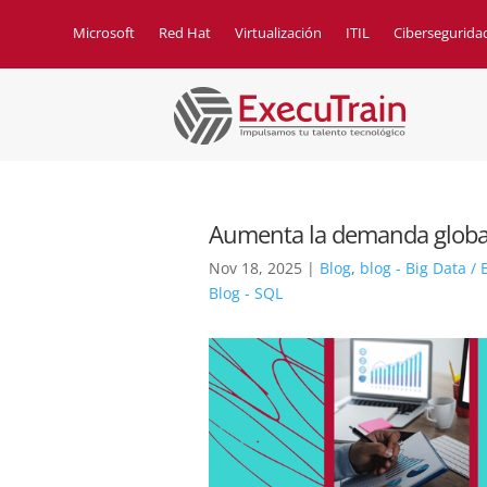
Microsoft
Red Hat
Virtualización
ITIL
Cibersegurida
Aumenta la demanda global d
Nov 18, 2025
|
Blog
,
blog - Big Data / 
Blog - SQL