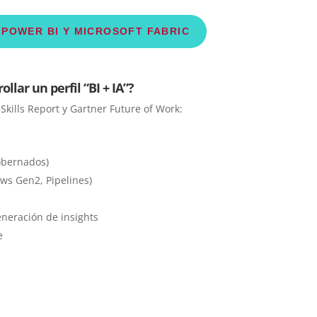
POWER BI Y MICROSOFT FABRIC
lar un perfil “BI + IA”?
Skills Report y Gartner Future of Work:
obernados)
ows Gen2, Pipelines)
generación de insights
e