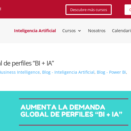
d
Descubre más cursos
C
Inteligencia Artificial
Cursos
Nosotros
Calendar
e perfiles “BI + IA”
Business Intelligence
,
Blog - Inteligencia Artificial
,
Blog - Power Bi
,