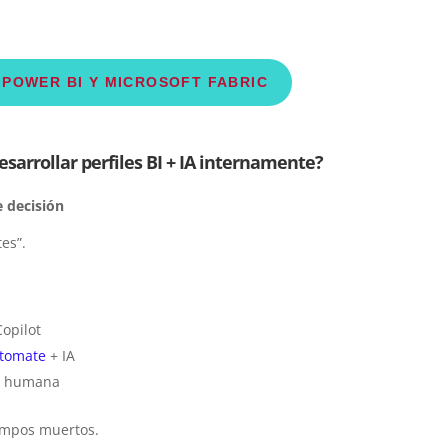
POWER BI Y MICROSOFT FABRIC
sarrollar perfiles BI + IA internamente?
 decisión
es”.
Copilot
tomate
+ IA
ón humana
iempos muertos.