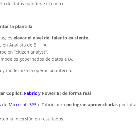
elo de datos mantiene el control.
ar la plantilla
nas; es
elevar el nivel del talento existente
.
 en Analista de BI + IA.
se en “citizen analyst”.
 modelos gobernados de datos e IA.
a y moderniza la operación interna.
ar Copilot,
Fabric
y Power BI de forma real
s de
Microsoft 365
o Fabric pero
no logran aprovecharlas
por falta
rten la inversión en resultados.