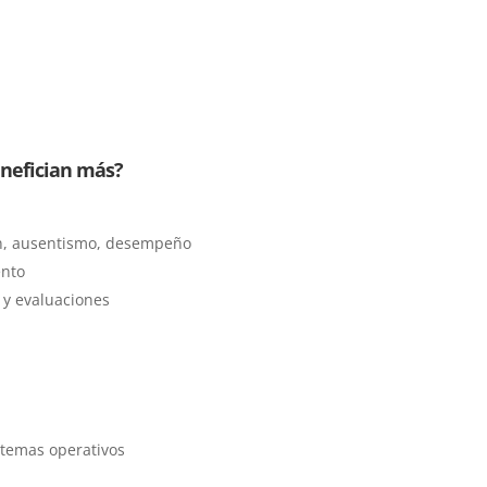
enefician más?
ón, ausentismo, desempeño
ento
 y evaluaciones
stemas operativos