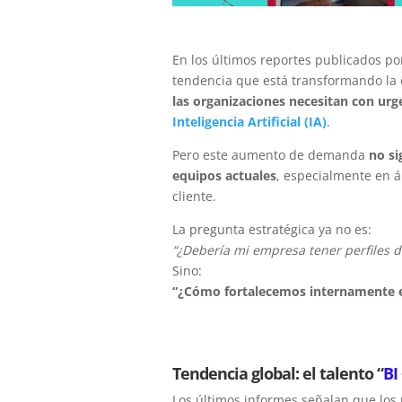
En los últimos reportes publicados p
tendencia que está transformando la 
las organizaciones necesitan con ur
Inteligencia Artificial (IA)
.
Pero este aumento de demanda
no si
equipos actuales
, especialmente en á
cliente.
La pregunta estratégica ya no es:
“¿Debería mi empresa tener perfiles de
Sino:
“¿Cómo fortalecemos internamente e
Tendencia global: el talento “
BI
Los últimos informes señalan que lo