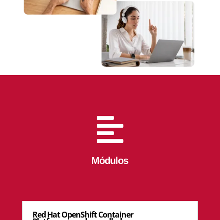

Módulos
Red Hat OpenShift Container