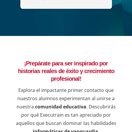
"Diseño y administración de soluciones 
organ
de análisis mediante Power BI".
maner
del c
que p
adqui
forta
lider
decis
¡Prepárate para ser inspirado por
ejemp
historias reales de éxito y crecimiento
compr
una b
profesional!
resul
Explora el impactante primer contacto que
en lí
nuestros alumnos experimentan al unirse a
de qu
nuestra
comunidad educativa
. Descubrirás
instr
dudas
por qué Executrain es tan apreciado por
sesio
aquellos que buscan dominar las habilidades
informáticas de vanguardia
.