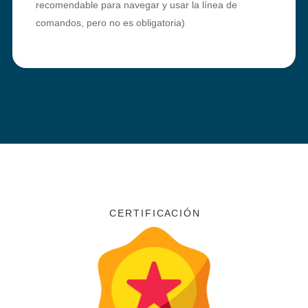
recomendable para navegar y usar la línea de
comandos, pero no es obligatoria)
C E R T I F I C A C I Ó N