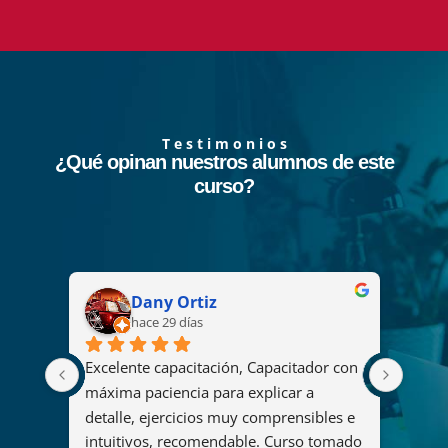
T e s t i m o n i o s
¿Qué opinan nuestros alumnos de este
curso?
Dany Ortiz
hace 29 días
Excelente capacitación, Capacitador con 
El cu
2008 
máxima paciencia para explicar a 
fue u
s
detalle, ejercicios muy comprensibles e 
ya qu
intuitivos, recomendable. Curso tomado 
y her