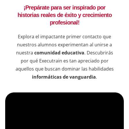
decis
¡Prepárate para ser inspirado por
ejemp
historias reales de éxito y crecimiento
compr
una b
profesional!
resul
en lí
Explora el impactante primer contacto que
de qu
nuestros alumnos experimentan al unirse a
instr
nuestra
comunidad educativa
. Descubrirás
dudas
por qué Executrain es tan apreciado por
sesio
aquellos que buscan dominar las habilidades
informáticas de vanguardia
.