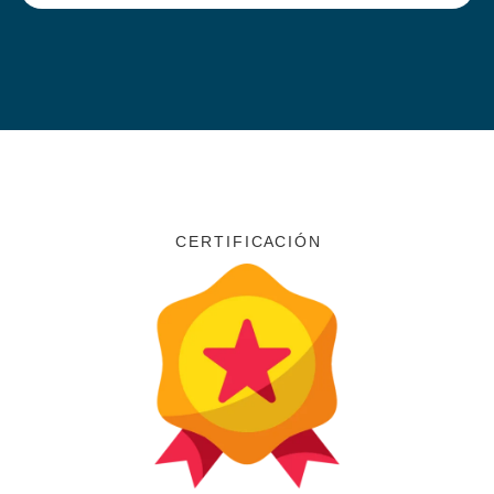
C E R T I F I C A C I Ó N