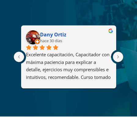
Dany Ortiz
hace 30 días
Excelente capacitación, Capacitador con 
El cu
2008 
máxima paciencia para explicar a 
fue u
s
detalle, ejercicios muy comprensibles e 
ya qu
intuitivos, recomendable. Curso tomado 
y her
"Diseño y administración de soluciones 
organ
de análisis mediante Power BI".
maner
del c
que p
adqui
forta
lider