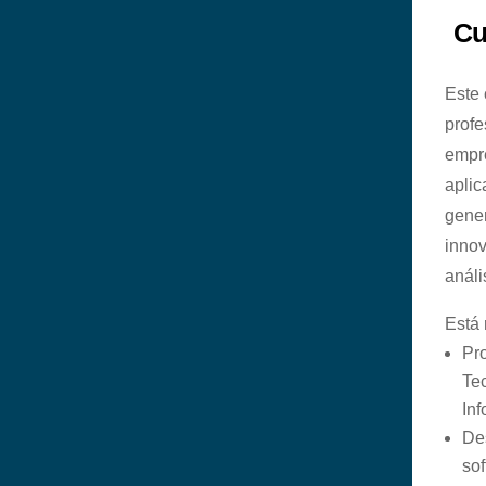
Cu
Este 
profe
empr
aplica
gener
innov
análi
Está
Pr
Te
Inf
De
sof