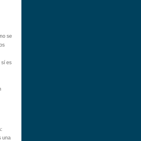
 no se
os
sí es
n
,
.
:
s una