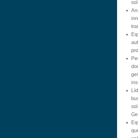
sol
Ana
inn
tra
Eq
au
pro
Pe
do
ge
ins
Lí
bu
sol
Ge
Eq
qu