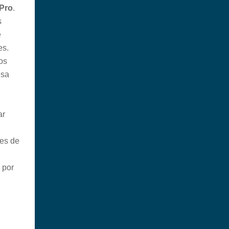
 Pro
.
s
e
es.
os
esa
ar
ses de
 por
.