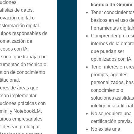
uciones.
licencia de Gemini
listas de datos,
Tener conocimiento
ovación digital o
básicos en el uso d
nsformación digital.
herramientas digital
uipos responsables de
Comprender proces
tomatización de
internos de la empr
cesos con IA.
que puedan ser
rsonal que trabaja con
optimizados con IA.
cumentación técnica o
Tener interés en cre
stión de conocimiento
prompts, agentes
titucional.
personalizados, ba
deres de áreas que
conocimiento o
scan implementar
soluciones asistidas
uciones prácticas con
inteligencia artificial
mini y NotebookLM.
No se requiere una
uipos empresariales
certificación previa.
e desean prototipar
No existe una