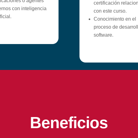
licaciones o agentes
certificación relaci
ernos con inteligencia
con este curso.
ficial.
Conocimiento en el
proceso de desarrol
software.
Beneficios