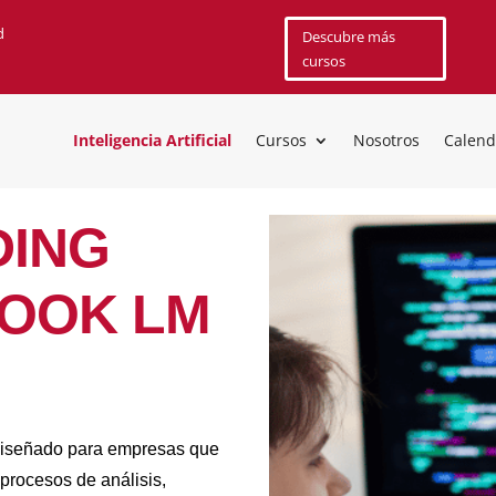
d
Descubre más
cursos
Inteligencia Artificial
Cursos
Nosotros
Calend
DING
BOOK LM
diseñado para empresas que
 procesos de análisis,