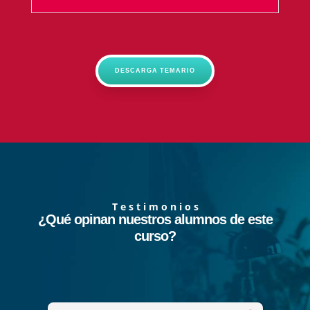
DESCARGA TEMARIO
T e s t i m o n i o s
¿Qué opinan nuestros alumnos de este
curso?