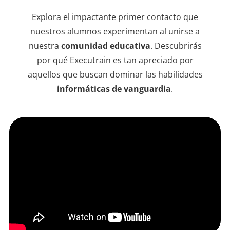
resul
en lí
Explora el impactante primer contacto que
de qu
nuestros alumnos experimentan al unirse a
instr
nuestra
comunidad educativa
. Descubrirás
dudas
por qué Executrain es tan apreciado por
sesio
aquellos que buscan dominar las habilidades
informáticas de vanguardia
.