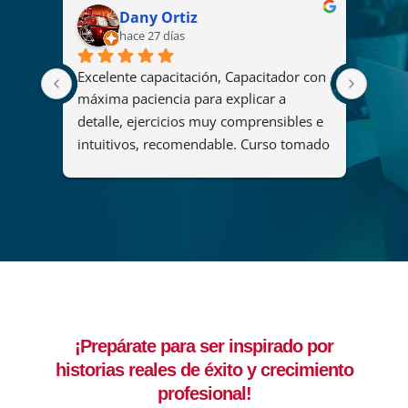
Dany Ortiz
hace 27 días
Excelente capacitación, Capacitador con 
El cu
2008 
máxima paciencia para explicar a 
fue u
s
detalle, ejercicios muy comprensibles e 
ya qu
intuitivos, recomendable. Curso tomado 
y her
"Diseño y administración de soluciones 
organ
de análisis mediante Power BI".
maner
del c
que p
adqui
forta
lider
decis
¡Prepárate para ser inspirado por
ejemp
historias reales de éxito y crecimiento
compr
una b
profesional!