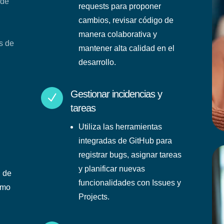
sde
requests para proponer
cambios, revisar código de
manera colaborativa y
s de
mantener alta calidad en el
desarrollo.
Gestionar incidencias y
N
tareas
Utiliza las herramientas
integradas de GitHub para
registrar bugs, asignar tareas
y planificar nuevas
l de
funcionalidades con Issues y
ómo
Projects.