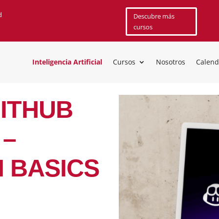
d
Descubre más
cursos
Inteligencia Artificial
Cursos
Nosotros
Calend
GITHUB
 –
 BASICS