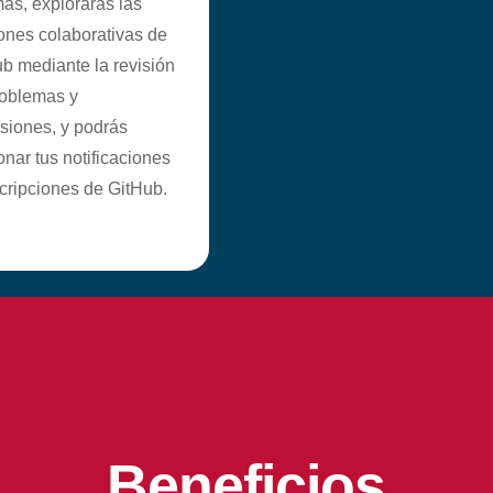
s, explorarás las
ones colaborativas de
b mediante la revisión
roblemas y
siones, y podrás
onar tus notificaciones
cripciones de GitHub.
Beneficios