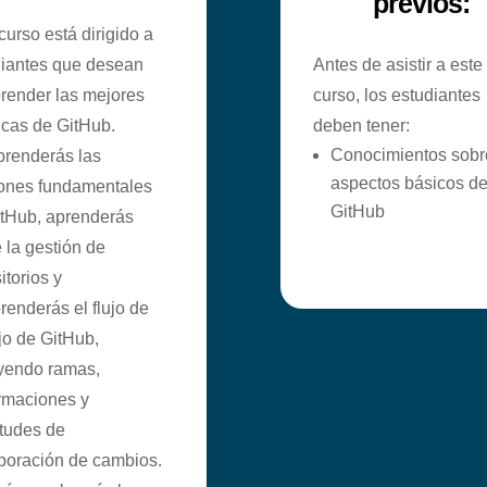
previos:
curso está dirigido a
diantes que desean
Antes de asistir a este
render las mejores
curso, los estudiantes
icas de GitHub.
deben tener:
Conocimientos sobr
renderás las
aspectos básicos d
iones fundamentales
GitHub
itHub, aprenderás
 la gestión de
itorios y
enderás el flujo de
jo de GitHub,
uyendo ramas,
rmaciones y
itudes de
poración de cambios.