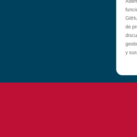
Ademá
funci
GitHu
de p
discu
gesti
y sus