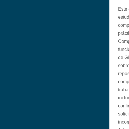
Este 
estu
comp
práct
Comp
func
de G
sobre
repos
compr
traba
incl
confi
solic
incor