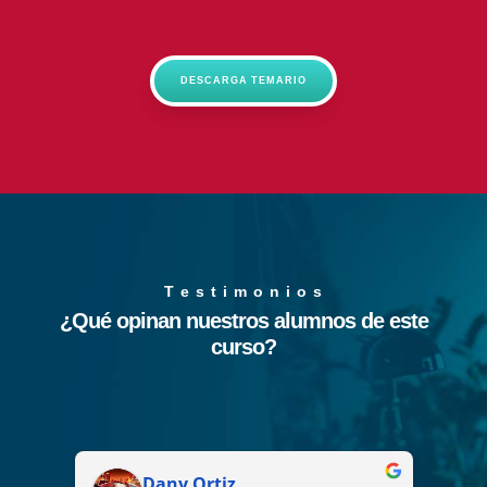
DESCARGA TEMARIO
T e s t i m o n i o s
¿Qué opinan nuestros alumnos de este
curso?
Dany Ortiz