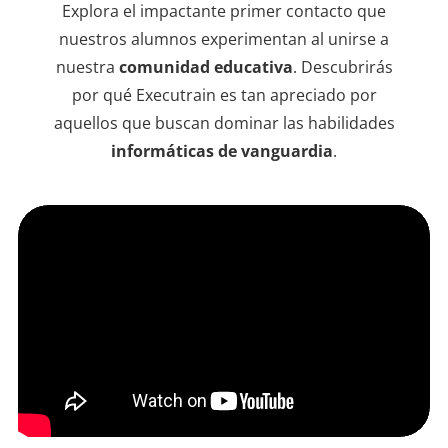
en lí
Explora el impactante primer contacto que
de qu
nuestros alumnos experimentan al unirse a
instr
nuestra
comunidad educativa
. Descubrirás
dudas
por qué Executrain es tan apreciado por
sesio
aquellos que buscan dominar las habilidades
informáticas de vanguardia
.