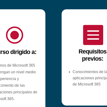
\

Requisitos
rso dirigido a:
previos:
ios de Microsoft 365
Conocimientos de l
engan un nivel medio
aplicaciones princip
periencia y
de Microsoft 365
imiento de las
aciones principales de
soft 365.