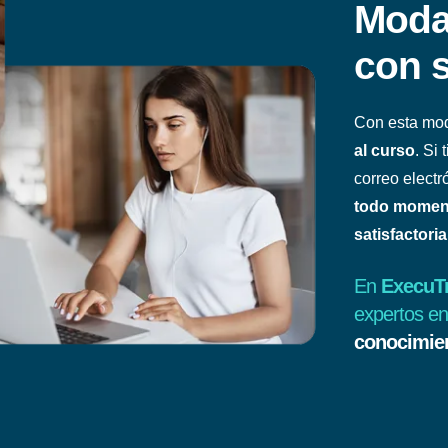
Moda
con s
Con esta mod
al curso
. Si
correo electr
todo moment
satisfactoria
En
ExecuT
expertos e
conocimie