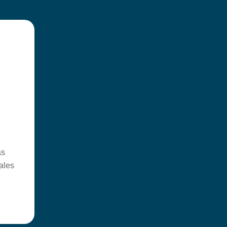
as
ales