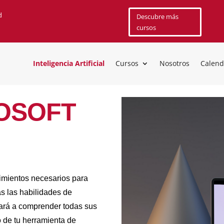
d
Descubre más
cursos
Inteligencia Artificial
Cursos
Nosotros
Calend
OSOFT
imientos necesarios para
as las habilidades de
udará a comprender todas sus
 de tu herramienta de