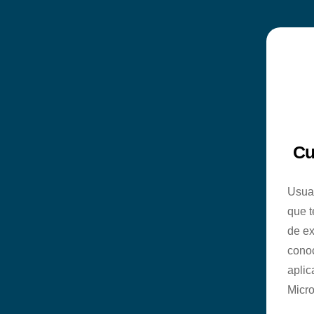
Cu
Usuar
que t
de ex
conoc
aplic
Micro