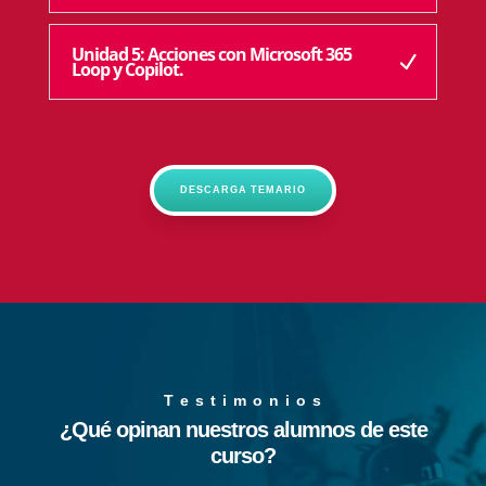
Unidad 5: Acciones con Microsoft 365
Loop y Copilot.
DESCARGA TEMARIO
T e s t i m o n i o s
¿Qué opinan nuestros alumnos de este
curso?