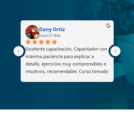
Dany Ortiz
hace 27 días
Excelente capacitación, Capacitador con 
El cu
2008 
máxima paciencia para explicar a 
fue u
s
detalle, ejercicios muy comprensibles e 
ya qu
intuitivos, recomendable. Curso tomado 
y her
"Diseño y administración de soluciones 
organ
de análisis mediante Power BI".
maner
del c
que p
adqui
forta
lider
decis