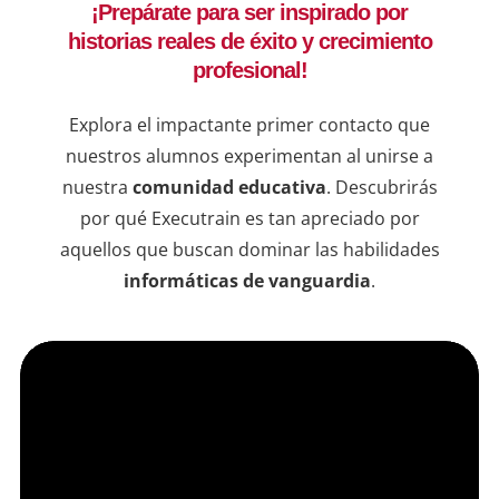
¡Prepárate para ser inspirado por
ejemp
historias reales de éxito y crecimiento
compr
una b
profesional!
resul
en lí
Explora el impactante primer contacto que
de qu
nuestros alumnos experimentan al unirse a
instr
nuestra
comunidad educativa
. Descubrirás
dudas
por qué Executrain es tan apreciado por
sesio
aquellos que buscan dominar las habilidades
informáticas de vanguardia
.