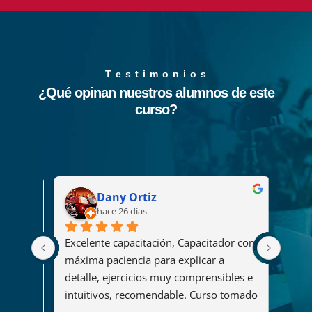
T e s t i m o n i o s
¿Qué opinan nuestros alumnos de este
curso?
Dany Ortiz
hace 26 días
Excelente capacitación, Capacitador con 
El cu
2008 
máxima paciencia para explicar a 
fue u
s
detalle, ejercicios muy comprensibles e 
ya qu
intuitivos, recomendable. Curso tomado 
y her
"Diseño y administración de soluciones 
organ