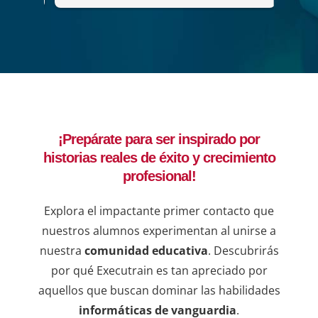
de análisis mediante Power BI".
maner
del c
que p
adqui
forta
lider
decis
¡Prepárate para ser inspirado por
ejemp
historias reales de éxito y crecimiento
compr
una b
profesional!
resul
en lí
Explora el impactante primer contacto que
de qu
nuestros alumnos experimentan al unirse a
instr
nuestra
comunidad educativa
. Descubrirás
dudas
por qué Executrain es tan apreciado por
sesio
aquellos que buscan dominar las habilidades
informáticas de vanguardia
.