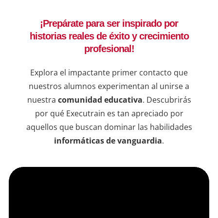
decis
¡Prepárate para ser inspirado por
ejemp
historias reales de éxito y crecimiento
compr
una b
profesional!
resul
en lí
Explora el impactante primer contacto que
de qu
nuestros alumnos experimentan al unirse a
instr
nuestra
comunidad educativa
. Descubrirás
dudas
por qué Executrain es tan apreciado por
sesio
aquellos que buscan dominar las habilidades
informáticas de vanguardia
.