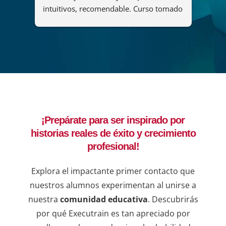
intuitivos, recomendable. Curso tomado 
y her
"Diseño y administración de soluciones 
organ
de análisis mediante Power BI".
maner
del c
que p
adqui
forta
lider
decis
¡Prepárate para ser inspirado por
ejemp
historias reales de éxito y crecimiento
compr
una b
profesional!
resul
en lí
Explora el impactante primer contacto que
de qu
nuestros alumnos experimentan al unirse a
instr
nuestra
comunidad educativa
. Descubrirás
dudas
por qué Executrain es tan apreciado por
sesio