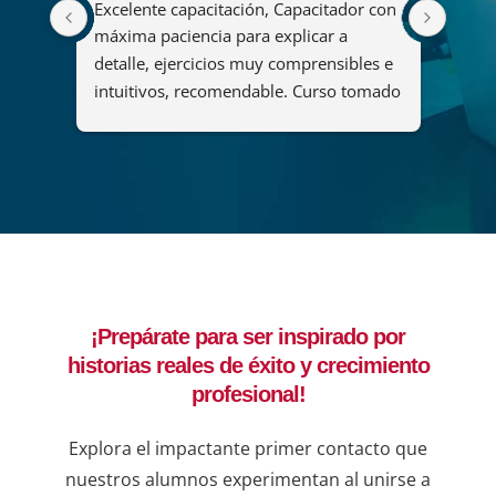
Excelente capacitación, Capacitador con 
El cu
2008 
máxima paciencia para explicar a 
fue u
s
detalle, ejercicios muy comprensibles e 
ya qu
intuitivos, recomendable. Curso tomado 
y her
"Diseño y administración de soluciones 
organ
de análisis mediante Power BI".
maner
del c
que p
adqui
forta
lider
decis
¡Prepárate para ser inspirado por
ejemp
historias reales de éxito y crecimiento
compr
una b
profesional!
resul
en lí
Explora el impactante primer contacto que
de qu
nuestros alumnos experimentan al unirse a