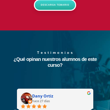
DESCARGA TEMARIO
T e s t i m o n i o s
¿Qué opinan nuestros alumnos de este
curso?
Dany Ortiz
hace 27 días