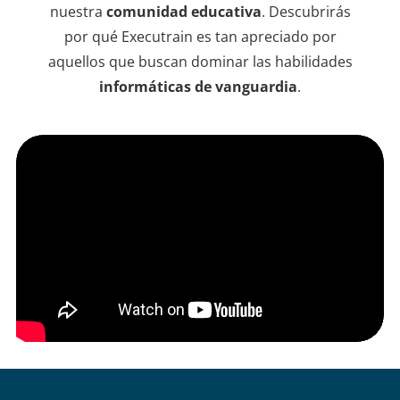
instr
nuestra
comunidad educativa
. Descubrirás
dudas
por qué Executrain es tan apreciado por
sesio
aquellos que buscan dominar las habilidades
informáticas de vanguardia
.