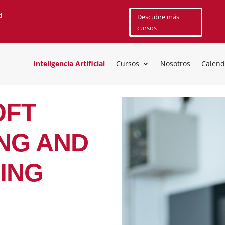
d
Descubre más
cursos
Inteligencia Artificial
Cursos
Nosotros
Calend
OFT
ING AND
ING