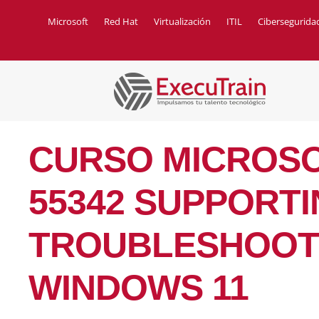
Microsoft
Red Hat
Virtualización
ITIL
Cibersegurida
CURSO MICROS
55342 SUPPORT
TROUBLESHOOT
WINDOWS 11