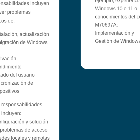
ejemplo, experienci
nsabilidades incluyen
Windows 10 o 11 o
ver problemas
conocimientos del c
cos de:
M70697A:
Implementación y
talación, actualización
Gestión de Windows
migración de Windows
tivación
ndimiento
tado del usuario
ncronización de
positivos
 responsabilidades
 incluyen:
figuración y solución
 problemas de acceso
edes locales y remotas