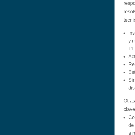
respo
resol
técni
Ins
y 
11
Ac
Re
Es
Si
dis
Otras
clave
Con
de
a r