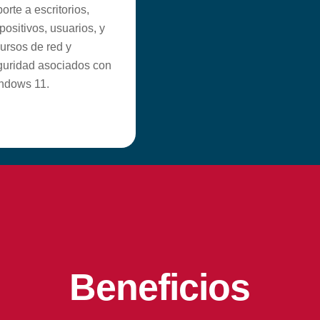
orte a escritorios,
positivos, usuarios, y
ursos de red y
guridad asociados con
ndows 11.
Beneficios