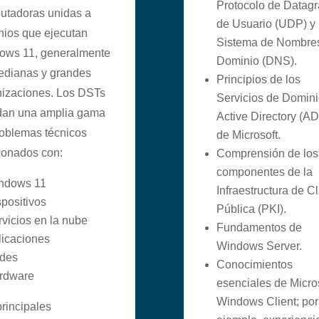
Protocolo de Datag
utadoras unidas a
de Usuario (UDP) y
nios que ejecutan
Sistema de Nombre
ows 11, generalmente
Dominio (DNS).
edianas y grandes
Principios de los
nizaciones. Los DSTs
Servicios de Domini
dan una amplia gama
Active Directory (A
oblemas técnicos
de Microsoft.
ionados con:
Comprensión de los
componentes de la
ndows 11
Infraestructura de C
positivos
Pública (PKI).
vicios en la nube
Fundamentos de
licaciones
Windows Server.
des
Conocimientos
rdware
esenciales de Micro
Windows Client; por
rincipales