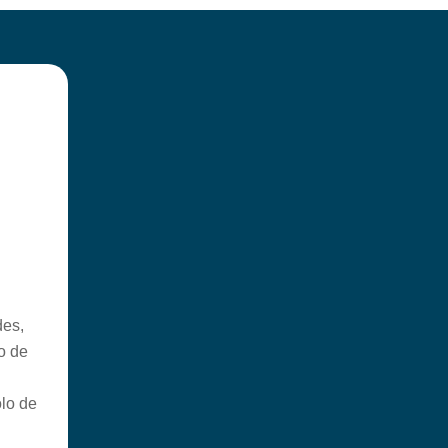
es,
o de
lo de