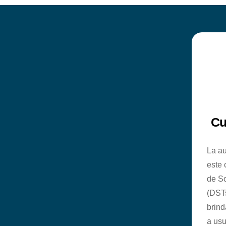
Cu
La au
este 
de So
(DSTs
brind
a usu