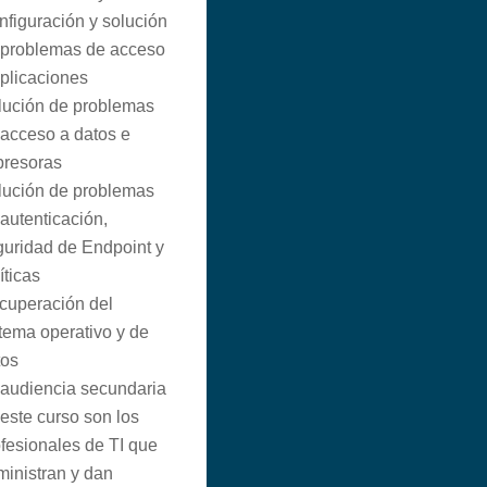
figuración y solución
 problemas de acceso
plicaciones
lución de problemas
 acceso a datos e
presoras
lución de problemas
autenticación,
guridad de Endpoint y
íticas
cuperación del
tema operativo y de
tos
 audiencia secundaria
este curso son los
fesionales de TI que
ministran y dan