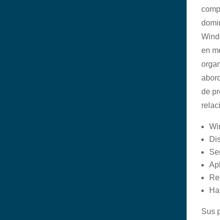
comp
domi
Wind
en m
orga
abor
de pr
relac
Wi
Dis
Ser
Ap
Re
Ha
Sus p