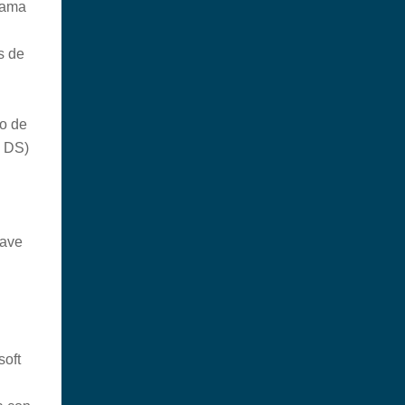
rama
s de
o de
D DS)
lave
soft