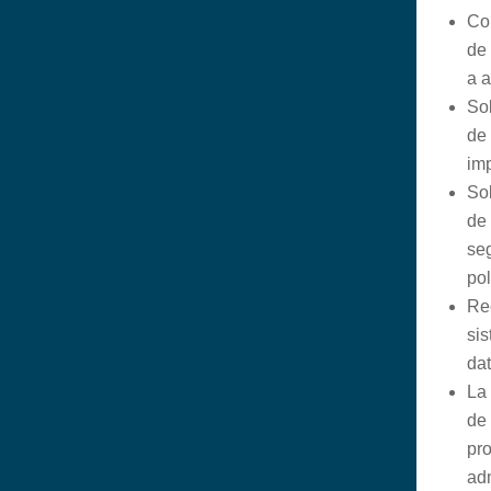
Con
de
a a
So
de
im
So
de 
se
pol
Re
sis
da
La
de 
pro
ad