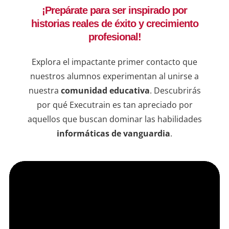
¡Prepárate para ser inspirado por
ejemplos utilizados ayudaron a 
dispu
historias reales de éxito y crecimiento
comprender mejor la importancia de 
que t
una buena administración para lograr 
compr
profesional!
resultados exitosos.Este tipo de cursos 
conte
en línea están muy completos y además 
estru
Explora el impactante primer contacto que
de que hubo flexibilidad de parte del 
labor
nuestros alumnos experimentan al unirse a
instructor, y con amabilidad resolvió las 
aplic
nuestra
comunidad educativa
. Descubrirás
dudas que fuimos teniendo durante las 
entor
por qué Executrain es tan apreciado por
sesiones.
VMwar
aquellos que buscan dominar las habilidades
este 
informáticas de vanguardia
.
profe
sus h
infra