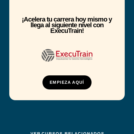
¡Acelera tu carrera hoy mismo y
llega al siguiente nivel con
ExecuTrain!
EMPIEZA AQUÍ
V E R C U R S O S R E L A C I O N A D O S