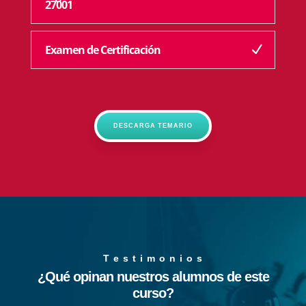
27001
Examen de Certificación
DESCARGA TEMARIO
T e s t i m o n i o s
¿Qué opinan nuestros alumnos de este
curso?