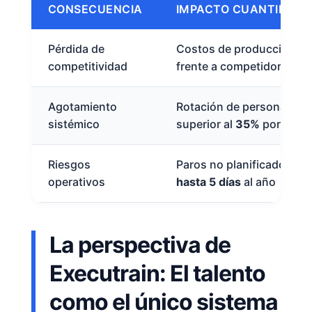
CONSECUENCIA
IMPACTO CUANTIFICA
Pérdida de
Costos de producción
+
competitividad
frente a competidores co
Agotamiento
Rotación de personal téc
sistémico
superior al
35%
por estré
Riesgos
Paros no planificados a
operativos
hasta 5 días
al año
La perspectiva de
Executrain: El talento
como el único sistema