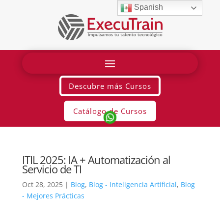
Spanish
Descubre más Cursos
Catálogo de Cursos
ITIL 2025: IA + Automatización al
Servicio de TI
Oct 28, 2025
|
Blog
,
Blog - Inteligencia Artificial
,
Blog
- Mejores Prácticas