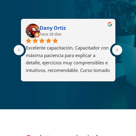
Dany Ortiz
hace 28 días
Excelente capacitación, Capacitador con 
El cu
2008 
máxima paciencia para explicar a 
fue u
s
detalle, ejercicios muy comprensibles e 
ya qu
intuitivos, recomendable. Curso tomado 
y her
"Diseño y administración de soluciones 
organ
de análisis mediante Power BI".
maner
del c
que p
adqui
forta
lider
decis