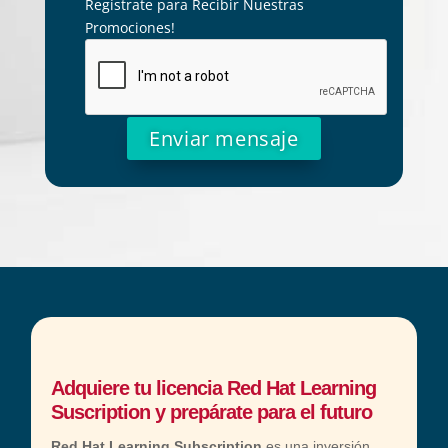
Regístrate para Recibir Nuestras
Promociones!
A
l
t
e
r
n
a
t
Adquiere tu licencia Red Hat Learning
i
Suscription y prepárate para el futuro
v
Red Hat Learning Subscription
es una inversión
e