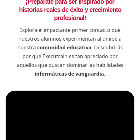
¡Prepárate para ser inspirado por
ejemp
historias reales de éxito y crecimiento
compr
una b
profesional!
resul
Explora el impactante primer contacto que
en lí
nuestros alumnos experimentan al unirse a
de qu
nuestra
comunidad educativa
. Descubrirás
instr
dudas
por qué Executrain es tan apreciado por
sesio
aquellos que buscan dominar las habilidades
informáticas de vanguardia
.