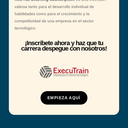
valiosa tanto para el desarrollo individual de
:
habilidades como para el crecimiento y la
competitividad de una empresa en el sector
tecnológico.
¡Inscríbete ahora y haz que tu
carrera despegue con nosotros!
EMPIEZA AQUÍ