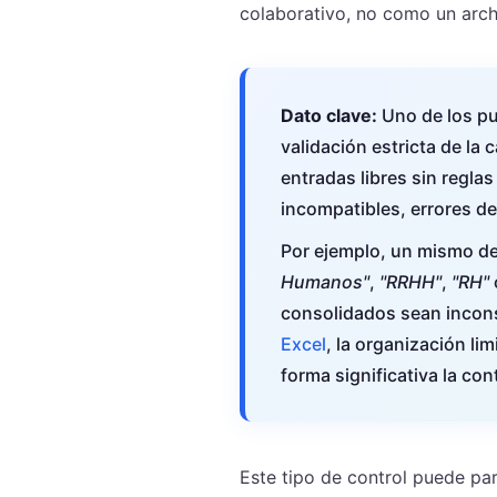
colaborativo, no como un archiv
Dato clave:
Uno de los pun
validación estricta de l
entradas libres sin regla
incompatibles, errores de
Por ejemplo, un mismo 
Humanos"
,
"RRHH"
,
"RH"
consolidados sean incons
Excel
, la organización li
forma significativa la co
Este tipo de control puede par