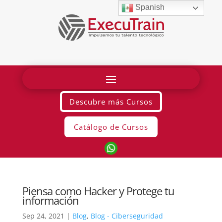
Spanish
Descubre más Cursos
Catálogo de Cursos
Piensa como Hacker y Protege tu
información
Sep 24, 2021
|
Blog
,
Blog - Ciberseguridad