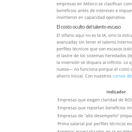
empresas en México se clasifican com
beneficios antes de intereses e impuest
invirtieron en capacidad operativa.
El costo oculto del talento escaso
El villano aquí no es la IA, sino la e
avanzadas sin tener el talento intern
perfiles técnicos que son escasos (sol
el lastre de los sistemas heredados (
la inversión se dispara al infinito. L
nueva— no funciona porque el costo d
ahorro inicial. Con nuestros
cursos de
Indicador
Empresas que exigen claridad de ROI
Empresas que reportan beneficios im
Empresas de “alto desempeño” (impa
Prima salarial por perfiles técnicos e
Expertos especializados en IA en Méx