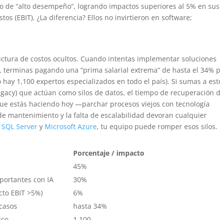
o de “alto desempeño”, logrando impactos superiores al 5% en sus
os (EBIT). ¿La diferencia? Ellos no invirtieron en software;
structura de costos ocultos. Cuando intentas implementar soluciones
o, terminas pagando una “prima salarial extrema” de hasta el 34% 
o hay 1,100 expertos especializados en todo el país). Si sumas a est
legacy) que actúan como silos de datos, el tiempo de recuperación 
o que estás haciendo hoy —parchar procesos viejos con tecnología
e mantenimiento y la falta de escalabilidad devoran cualquier
 SQL Server
y
Microsoft Azure
, tu equipo puede romper esos silos.
Porcentaje / impacto
45%
portantes con IA
30%
cto EBIT >5%)
6%
scasos
hasta 34%
ico
1,100