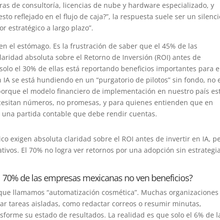
as de consultoría, licencias de nube y hardware especializado, y
 reflejado en el flujo de caja?”, la respuesta suele ser un silenci
 estratégico a largo plazo”.
n el estómago. Es la frustración de saber que el 45% de las
aridad absoluta sobre el Retorno de Inversión (ROI) antes de
olo el 30% de ellas está reportando beneficios importantes para e
n IA se está hundiendo en un “purgatorio de pilotos” sin fondo, no 
 porque el modelo financiero de implementación en nuestro país es
necesitan números, no promesas, y para quienes entienden que en
o una partida contable que debe rendir cuentas.
 exigen absoluta claridad sobre el ROI antes de invertir en IA, p
cativos. El 70% no logra ver retornos por una adopción sin estrategi
el 70% de las empresas mexicanas no ven beneficios?
 que llamamos “automatización cosmética”. Muchas organizaciones
ar tareas aisladas, como redactar correos o resumir minutas,
orme su estado de resultados. La realidad es que solo el 6% de l