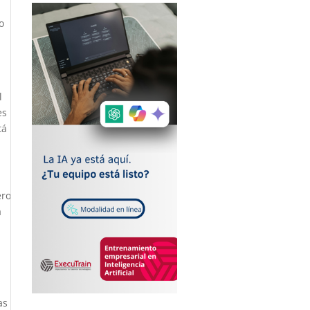
o
l
es
tá
ero
a
as