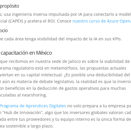
 propósito
; usa ingeniería inversa impulsada por IA para conectarlo a mode
cial (CAPEX) y acelera el ROI. Conoce
nuestro curso de Azure Open
gocio
 cada área tenga visibilidad del impacto de la IA en sus KPIs.
la capacitación en México
ue recibimos en nuestra sede de Jalisco es sobre la viabilidad de
norama regulatorio está en metamorfosis, las propuestas actuales
ertan en su capital intelectual. ¿Es posible una deducibilidad del
aún es materia de debate legislativo, la realidad es que la invers
on beneficios en la deducción de gastos operativos para muchas
nculadas al nearshoring.
Programa de Aprendices Digitales
no solo prepara a tu empresa p
n “Hub de Innovación”, algo que los inversores globales valoran ca
ada entre tus proveedores y tu equipo interno es la única forma de
ea sostenible a largo plazo.