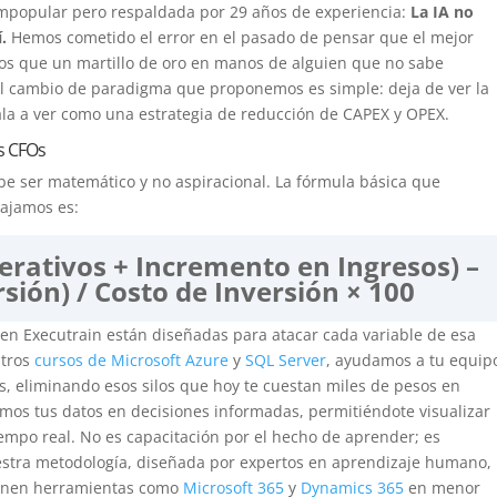
impopular pero respaldada por 29 años de experiencia:
La IA no
.
Hemos cometido el error en el pasado de pensar que el mejor
os que un martillo de oro en manos de alguien que no sabe
 El cambio de paradigma que proponemos es simple: deja de ver la
la a ver como una estrategia de reducción de CAPEX y OPEX.
s CFOs
ebe ser matemático y no aspiracional. La fórmula básica que
bajamos es:
erativos + Incremento en Ingresos) –
sión) / Costo de Inversión × 100
 en Executrain están diseñadas para atacar cada variable de esa
stros
cursos de Microsoft Azure
y
SQL Server
, ayudamos a tu equip
s, eliminando esos silos que hoy te cuestan miles de pesos en
mos tus datos en decisiones informadas, permitiéndote visualizar
empo real. No es capacitación por el hecho de aprender; es
uestra metodología, diseñada por expertos en aprendizaje humano,
minen herramientas como
Microsoft 365
y
Dynamics 365
en menor