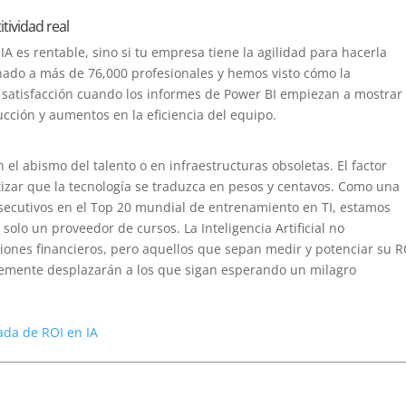
itividad real
a IA es rentable, sino si tu empresa tiene la agilidad para hacerla
nado a más de 76,000 profesionales y hemos visto cómo la
n satisfacción cuando los informes de Power BI empiezan a mostrar
cción y aumentos en la eficiencia del equipo.
 el abismo del talento o en infraestructuras obsoletas. El factor
zar que la tecnología se traduzca en pesos y centavos. Como una
ecutivos en el Top 20 mundial de entrenamiento en TI, estamos
 solo un proveedor de cursos. La Inteligencia Artificial no
iones financieros, pero aquellos que sepan medir y potenciar su R
lemente desplazarán a los que sigan esperando un milagro
zada de ROI en IA