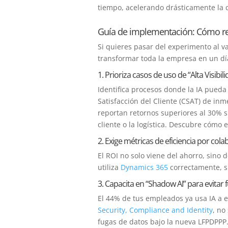
tiempo, acelerando drásticamente la c
Guía de implementación: Cómo rec
Si quieres pasar del experimento al va
transformar toda la empresa en un día
1. Prioriza casos de uso de “Alta Visibi
Identifica procesos donde la IA pued
Satisfacción del Cliente (CSAT) de in
reportan retornos superiores al 30% s
cliente o la logística. Descubre cómo
2. Exige métricas de eficiencia por col
El ROI no solo viene del ahorro, sino
utiliza
Dynamics 365
correctamente, su
3. Capacita en “Shadow AI” para evitar 
El 44% de tus empleados ya usa IA a e
Security, Compliance and Identity
, no
fugas de datos bajo la nueva LFPDPPP