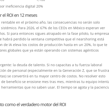
r ineficiencia digital
20%
r el ROI en 12 meses
a rentable en el próximo año, las consecuencias no serán solo
 sistémico. Para 2026, el 67% de los CEOs en México esperan ver
os. Si para entonces sigues atrapado en la fase piloto, tu empresa
e habrá perdido la ventana competitiva que el nearshoring está
ón de IA eleva los costos de producción hasta en un 20%, lo que te
dores globales que ya están operando con sistemas agénticos
gente: la deuda de talento. Si no capacitas a tu fuerza laboral
ación de personal (especialmente en la Generación Z, que se frustr
s) se convertirá en tu mayor centro de costos. No resolver esto
 de beneficio se erosione mes tras mes, mientras tu equipo intent
on herramientas que no saben usar. El tiempo se agota y la pacienci
ento como el verdadero motor del ROI