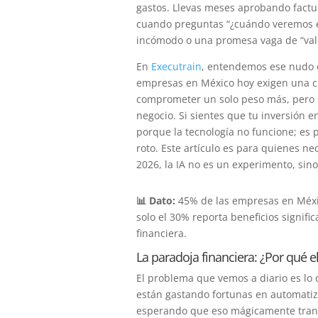
gastos. Llevas meses aprobando factur
cuando preguntas “¿cuándo veremos esto
incómodo o una promesa vaga de “valor
En
Executrain
, entendemos ese nudo e
empresas en México hoy exigen una cl
comprometer un solo peso más, pero s
negocio. Si sientes que tu inversión e
porque la tecnología no funcione; es
roto. Este artículo es para quienes 
2026, la IA no es un experimento, sin
📊 Dato:
45% de las empresas en México
solo el 30% reporta beneficios signifi
financiera.
La paradoja financiera: ¿Por qué 
El problema que vemos a diario es lo
están gastando fortunas en automatiz
esperando que eso mágicamente transf