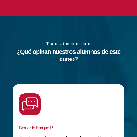
T e s t i m o n i o s
¿Qué opinan nuestros alumnos de este
curso?
Bernardo Enrique P.