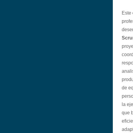
Este 
prof
dese
Scru
proye
coord
respo
anali
produ
de eq
perso
la ej
que b
efici
adap