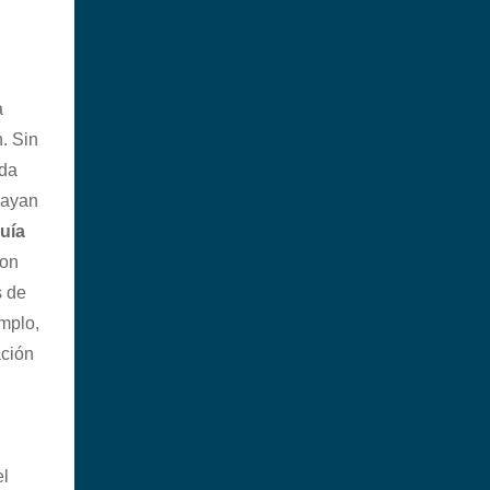
a
n. Sin
da
hayan
uía
con
s de
mplo,
ación
l
el