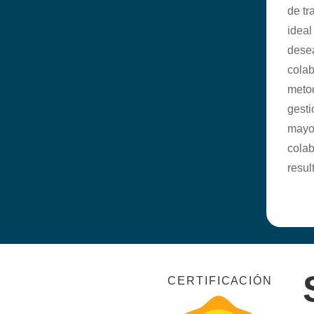
de tr
idea
desea
cola
metod
gesti
mayor
colab
resul
C E R T I F I C A C I Ó N