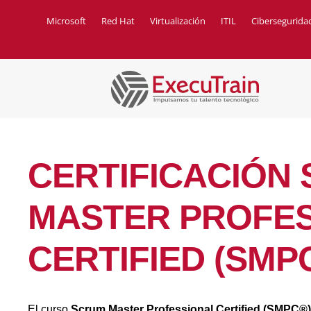
Microsoft
Red Hat
Virtualización
ITIL
Cibersegurida
MICROSOFT
•
SQL SERVER
CERTIFICACIÓN
MASTER PROFE
CERTIFIED (SMP
El curso
Scrum Master Professional Certified (SMPC®