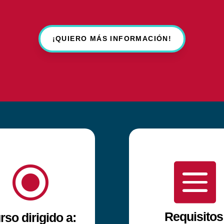
¡QUIERO MÁS INFORMACIÓN!
\

Requisitos
rso dirigido a: