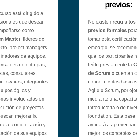
previos:
curso está dirigido a
esionales que desean
No existen
requisitos
mpeñarse como
previos formales
par
m Master
, líderes de
tomar esta certificació
cto, project managers,
embargo, se recomien
inadores de equipos,
que los participantes 
nsables de entregas,
leído previamente la
G
stas, consultores,
de Scrum
o cuenten 
ct owners, integrantes
conocimientos básico
uipos ágiles y
Agile o Scrum, por eje
nas involucradas en
mediante una capacit
ecución de proyectos
introductoria o de nive
uscan mejorar la
foundation. Esta base
encia, comunicación y
ayudará a aprovechar
tación de sus equipos
mejor los conceptos d