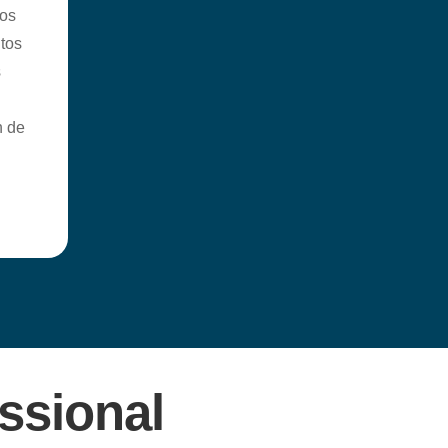
los
tos
s
n de
ssional