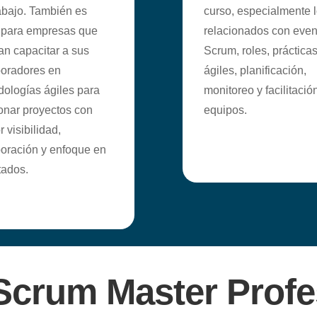
abajo. También es
curso, especialmente 
l para empresas que
relacionados con even
n capacitar a sus
Scrum, roles, práctica
boradores en
ágiles, planificación,
ologías ágiles para
monitoreo y facilitació
onar proyectos con
equipos.
 visibilidad,
oración y enfoque en
tados.
Scrum Master Profe