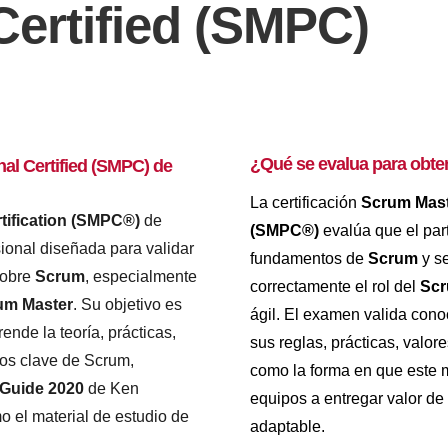
Certified (SMPC)
¿Qué se evalua para obten
al Certified (SMPC) de
La certificación
Scrum Maste
tification (SMPC®)
de
(SMPC®)
evalúa que el par
sional diseñada para validar
fundamentos de
Scrum
y se
sobre
Scrum
, especialmente
correctamente el rol del
Scr
rum Master
. Su objetivo es
ágil. El examen valida cono
nde la teoría, prácticas,
sus reglas, prácticas, valore
tos clave de Scrum,
como la forma en que este 
Guide 2020
de Ken
equipos a entregar valor de
o el material de estudio de
adaptable.