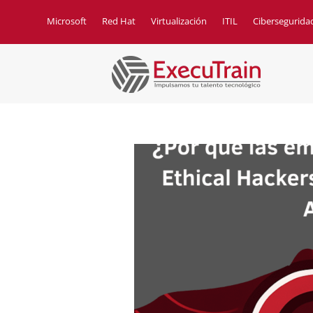
Microsoft
Red Hat
Virtualización
ITIL
Cibersegurida