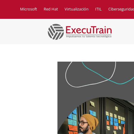
Microsoft
Red Hat
Virtualización
ITIL
Cibersegurida