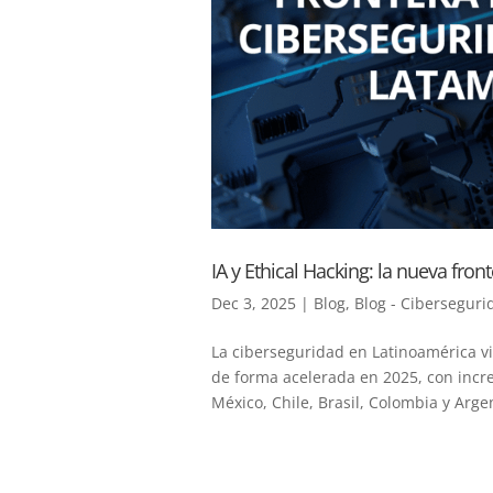
IA y Ethical Hacking: la nueva fro
Dec 3, 2025
|
Blog
,
Blog - Ciberseguri
La ciberseguridad en Latinoamérica v
de forma acelerada en 2025, con incr
México, Chile, Brasil, Colombia y Argen