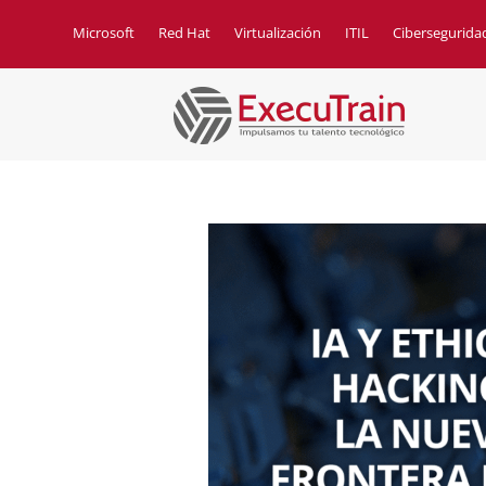
Microsoft
Red Hat
Virtualización
ITIL
Cibersegurida