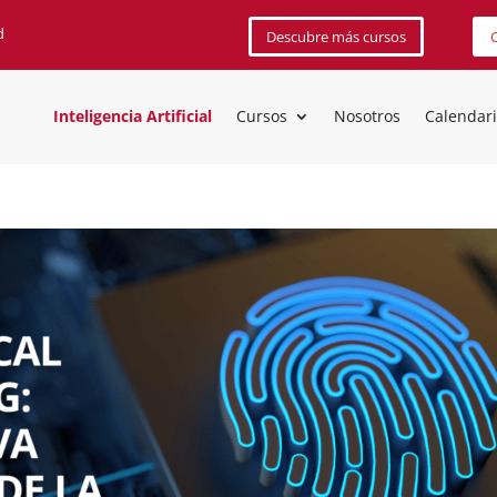
d
Descubre más cursos
C
Inteligencia Artificial
Cursos
Nosotros
Calendar