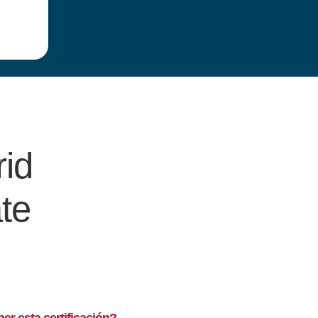
id
te
er esta certificación?