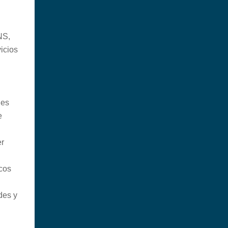
NS,
icios
nes
e
er
cos
des y