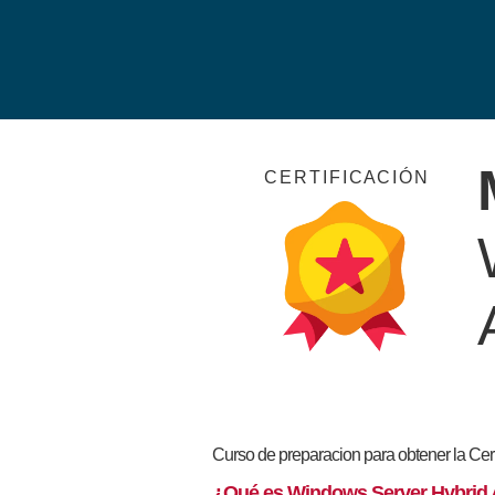
C E R T I F I C A C I Ó N
Curso de preparacion para obtener la Cert
¿Qué es Windows Server Hybrid 