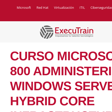
Microsoft
Red Hat
Virtualización
ITIL
Cibersegurida
CURSO MICROSO
800 ADMINISTER
WINDOWS SERV
HYBRID CORE