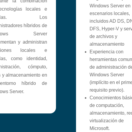
ante la combinación
Windows Server en
ecnologías locales e
escenarios locales,
bridas. Los
incluidos AD DS, D
istradores híbridos de
DFS, Hyper-V y serv
ndows Server
de archivos y
ementan y administran
almacenamiento
uciones locales e
Experiencia con
idas, como identidad,
herramientas comu
nistración, cómputo,
de administración d
Windows Server
s y almacenamiento en
(implícito en el prim
ntorno híbrido de
requisito previo).
ows Server.
Conocimientos bási
de computación,
almacenamiento, re
virtualización de
Microsoft.