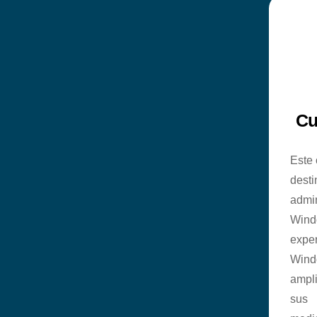
Cu
Este 
de
admin
Wind
exper
Wind
ampli
sus