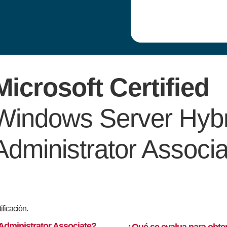
Microsoft Certified
Windows Server Hybr
Administrator Associa
ificación.
Administrator Associate?
¿Qué se evalua para obten