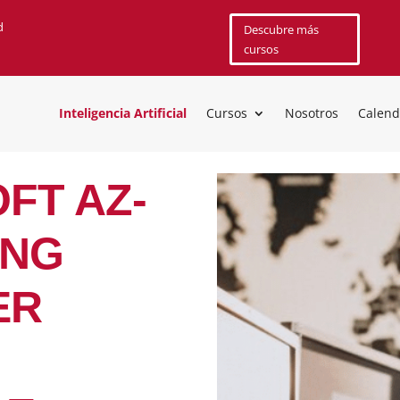
d
Descubre más
cursos
Inteligencia Artificial
Cursos
Nosotros
Calend
FT AZ-
ING
ER