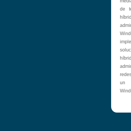
medi
de t
hí
admin
Wi
impl
sol
híbr
admi
rede
un e
Wind