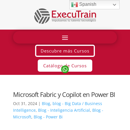
Spanish
Descubre más Cursos
Catálogo de Cursos
Microsoft Fabric y Copilot en Power BI
Oct 31, 2024
|
Blog
,
blog - Big Data / Business
Intelligence
,
Blog - Inteligencia Artificial
,
Blog -
Microsoft
,
Blog - Power Bi