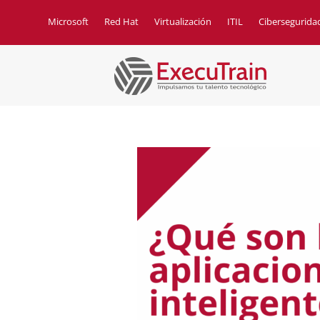
Microsoft
Red Hat
Virtualización
ITIL
Cibersegurida