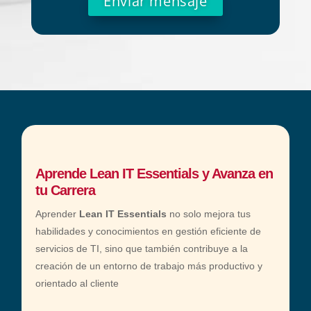
A
l
t
e
r
n
a
t
Aprende Lean IT Essentials
y Avanza en
i
tu Carrera
v
Aprender
Lean IT Essentials
no solo mejora tus
e
habilidades y conocimientos en gestión eficiente de
:
servicios de TI, sino que también contribuye a la
creación de un entorno de trabajo más productivo y
orientado al cliente