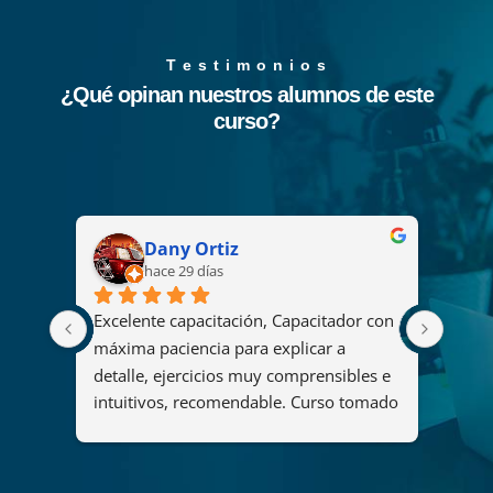
T e s t i m o n i o s
¿Qué opinan nuestros alumnos de este
curso?
Dany Ortiz
hace 29 días
Excelente capacitación, Capacitador con 
El cu
2008 
máxima paciencia para explicar a 
fue u
s
detalle, ejercicios muy comprensibles e 
ya qu
intuitivos, recomendable. Curso tomado 
y her
"Diseño y administración de soluciones 
organ
de análisis mediante Power BI".
maner
del c