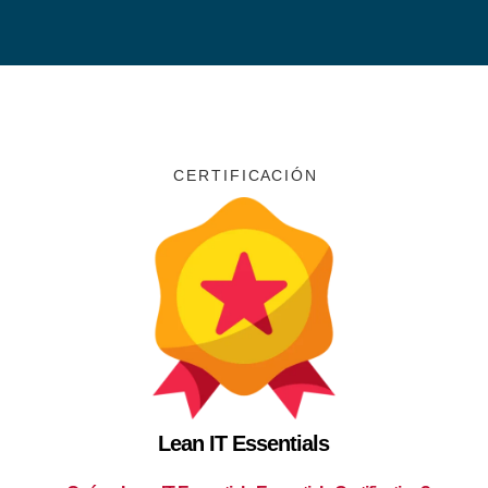
C E R T I F I C A C I Ó N
Lean IT Essentials