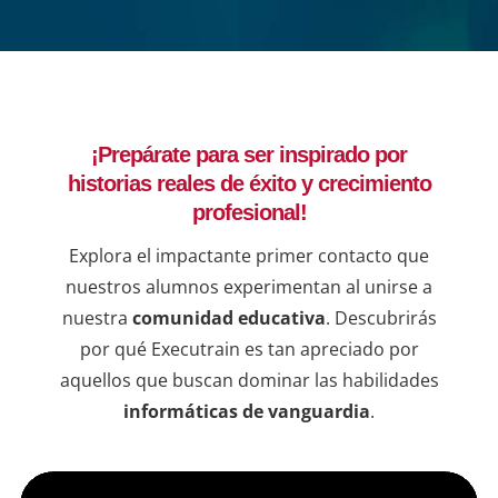
que p
adqui
forta
lider
decis
¡Prepárate para ser inspirado por
ejemp
historias reales de éxito y crecimiento
compr
una b
profesional!
resul
Explora el impactante primer contacto que
en lí
nuestros alumnos experimentan al unirse a
de qu
nuestra
comunidad educativa
. Descubrirás
instr
dudas
por qué Executrain es tan apreciado por
sesio
aquellos que buscan dominar las habilidades
informáticas de vanguardia
.