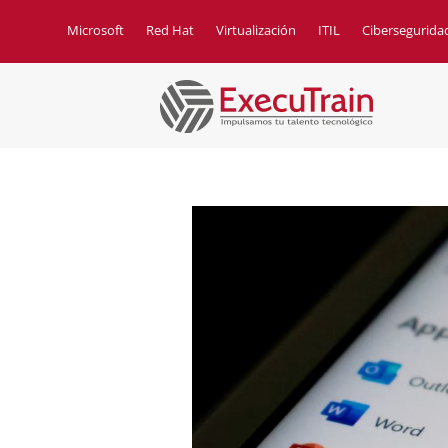
Microsoft
Red Hat
Virtualización
ITIL
Cibersegurida