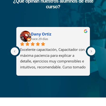
¿Qué opinan nuestros alumnos de este
curso?
Dany Ortiz
hace 29 días
Excelente capacitación, Capacitador con 
El cu
2008 
máxima paciencia para explicar a 
fue u
s
detalle, ejercicios muy comprensibles e 
ya qu
intuitivos, recomendable. Curso tomado 
y her
"Diseño y administración de soluciones 
organ
de análisis mediante Power BI".
maner
del c
que p
adqui
forta