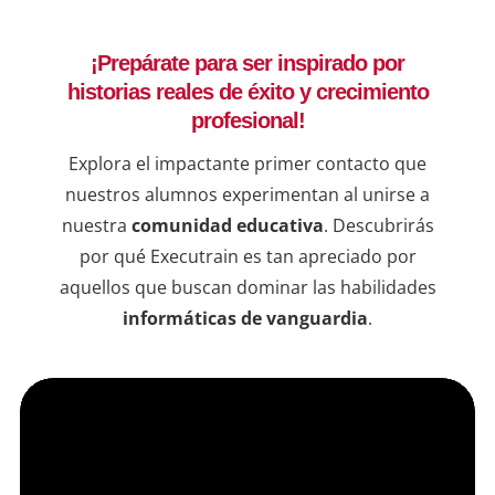
lider
decis
¡Prepárate para ser inspirado por
ejemp
historias reales de éxito y crecimiento
compr
una b
profesional!
resul
Explora el impactante primer contacto que
en lí
nuestros alumnos experimentan al unirse a
de qu
nuestra
comunidad educativa
. Descubrirás
instr
dudas
por qué Executrain es tan apreciado por
sesio
aquellos que buscan dominar las habilidades
informáticas de vanguardia
.