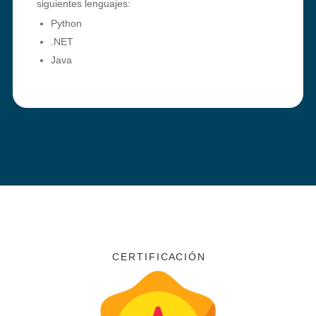
siguientes lenguajes:
Python
.NET
Java
C E R T I F I C A C I Ó N