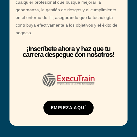
cualquier profesional que busque mejorar la
:
gobernanza, la gestión de riesgos y el cumplimiento
en el entorno de TI, asegurando que la tecnología
contribuya efectivamente a los objetivos y el éxito del
negocio.
¡Inscríbete ahora y haz que tu
carrera despegue con nosotros!
EMPIEZA AQUÍ