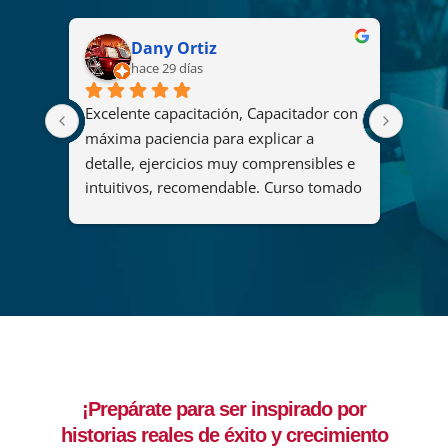
Dany Ortiz
hace 29 días
Excelente capacitación, Capacitador con 
El cu
2008 
máxima paciencia para explicar a 
fue u
s
detalle, ejercicios muy comprensibles e 
ya qu
intuitivos, recomendable. Curso tomado 
y her
"Diseño y administración de soluciones 
organ
de análisis mediante Power BI".
maner
del c
que p
adqui
forta
lider
decis
¡Prepárate para ser inspirado por
ejemp
historias reales de éxito y crecimiento
compr