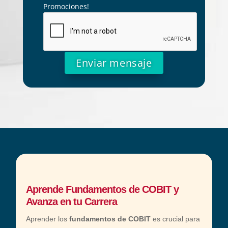
Promociones!
A
l
t
e
r
n
a
t
Aprende F
undamentos de COBIT
y
i
Avanza en tu Carrera
v
Aprender los
fundamentos de COBIT
es crucial para
e