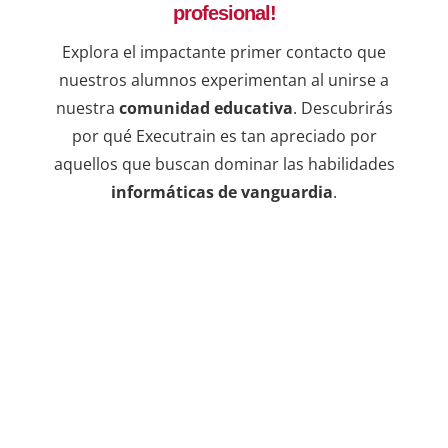
una b
profesional!
resul
Explora el impactante primer contacto que
en lí
nuestros alumnos experimentan al unirse a
de qu
nuestra
comunidad educativa
. Descubrirás
instr
dudas
por qué Executrain es tan apreciado por
sesio
aquellos que buscan dominar las habilidades
informáticas de vanguardia
.