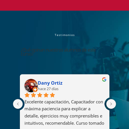
T e s t i m o n i o s
¿Qué opinan nuestros alumnos de este
curso?
Dany Ortiz
hace 27 días
Excelente capacitación, Capacitador con 
El cu
2008 
máxima paciencia para explicar a 
fue u
s
detalle, ejercicios muy comprensibles e 
ya qu
intuitivos, recomendable. Curso tomado 
y her