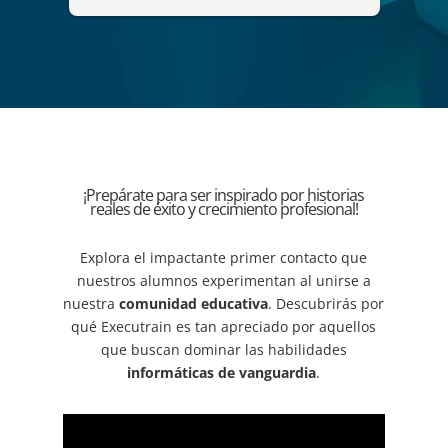
"Diseño y administración de soluciones 
organ
de análisis mediante Power BI".
maner
del c
que p
adqui
forta
lider
decis
¡Prepárate para ser inspirado por historias
ejemp
reales de éxito y crecimiento profesional!
compr
una b
Explora el impactante primer contacto que
resul
nuestros alumnos experimentan al unirse a
en lí
nuestra
comunidad educativa
. Descubrirás por
de qu
qué Executrain es tan apreciado por aquellos
instr
que buscan dominar las habilidades
informáticas de vanguardia
.
dudas
sesio