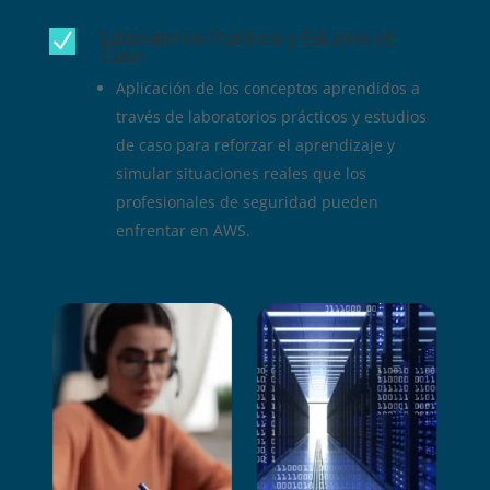
Laboratorios Prácticos y Estudios de
N
Caso:
Aplicación de los conceptos aprendidos a
través de laboratorios prácticos y estudios
de caso para reforzar el aprendizaje y
simular situaciones reales que los
profesionales de seguridad pueden
enfrentar en AWS.