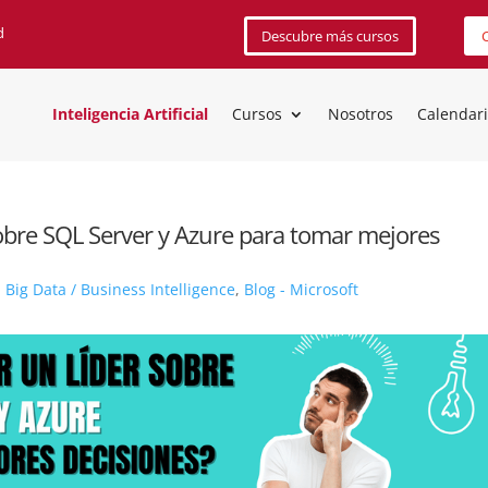
d
Descubre más cursos
C
Inteligencia Artificial
Cursos
Nosotros
Calendar
obre SQL Server y Azure para tomar mejores
- Big Data / Business Intelligence
,
Blog - Microsoft