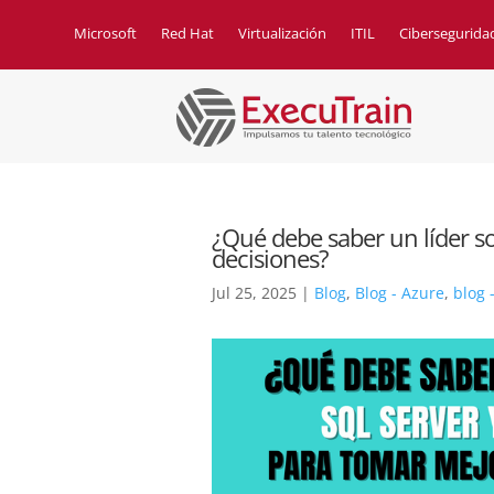
Microsoft
Red Hat
Virtualización
ITIL
Cibersegurida
¿Qué debe saber un líder s
decisiones?
Jul 25, 2025
|
Blog
,
Blog - Azure
,
blog 