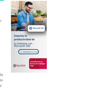
a:
de
de
al