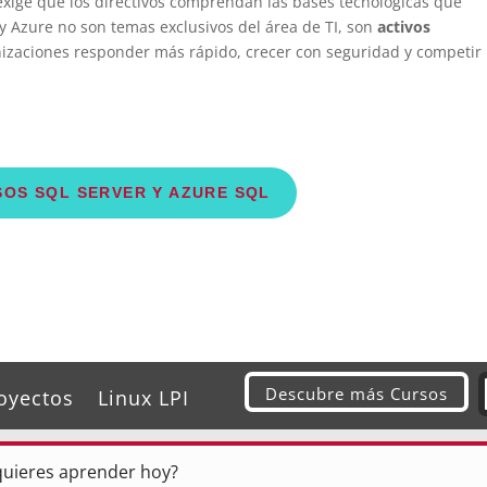
exige que los directivos comprendan las bases tecnológicas que
y Azure no son temas exclusivos del área de TI, son
activos
izaciones responder más rápido, crecer con seguridad y competir
OS SQL SERVER Y AZURE SQL
Descubre más Cursos
oyectos
Linux LPI