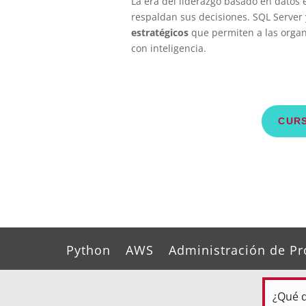
La era del liderazgo basado en datos 
respaldan sus decisiones. SQL Server 
estratégicos
que permiten a las organ
con inteligencia.
CURS
Python
AWS
Administración de Pr