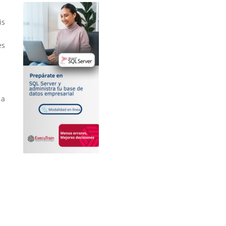
is
es
 a