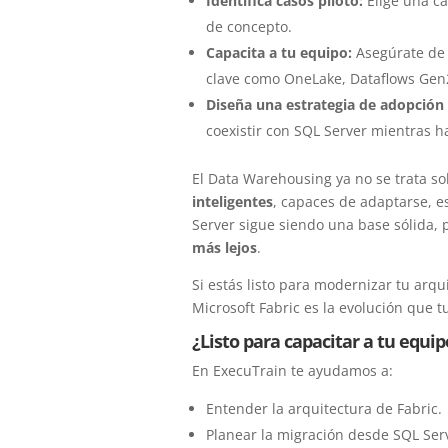
Identifica casos piloto:
Elige una ca
de concepto.
Capacita a tu equipo:
Asegúrate de 
clave como OneLake, Dataflows Gen2
Diseña una estrategia de adopción 
coexistir con SQL Server mientras ha
El Data Warehousing ya no se trata so
inteligentes
, capaces de adaptarse, es
Server sigue siendo una base sólida,
más lejos
.
Si estás listo para modernizar tu arqu
Microsoft Fabric es la evolución que t
¿Listo para capacitar a tu equip
En ExecuTrain te ayudamos a:
Entender la arquitectura de Fabric.
Planear la migración desde SQL Ser