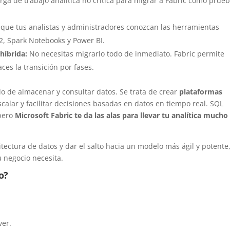
rga de trabajo analítica no crítica para migrar a Fabric como prue
que tus analistas y administradores conozcan las herramientas
, Spark Notebooks y Power BI.
híbrida:
No necesitas migrarlo todo de inmediato. Fabric permite
ces la transición por fases.
lo de almacenar y consultar datos. Se trata de crear
plataformas
calar y facilitar decisiones basadas en datos en tiempo real. SQL
 pero
Microsoft Fabric te da las alas para llevar tu analítica mucho
itectura de datos y dar el salto hacia un modelo más ágil y potente
u negocio necesita.
o?
ver.