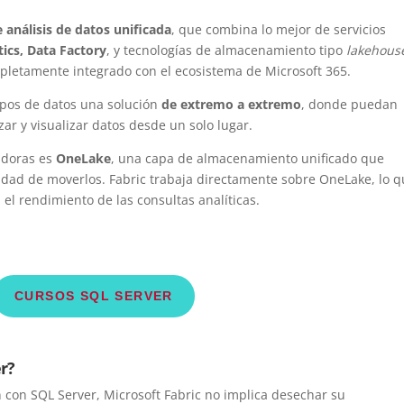
 análisis de datos unificada
, que combina lo mejor de servicios
ics, Data Factory
, y tecnologías de almacenamiento tipo
lakehous
mpletamente integrado con el ecosistema de Microsoft 365.
uipos de datos una solución
de extremo a extremo
, donde puedan
zar y visualizar datos desde un solo lugar.
adoras es
OneLake
, una capa de almacenamiento unificado que
idad de moverlos. Fabric trabaja directamente sobre OneLake, lo 
 el rendimiento de las consultas analíticas.
CURSOS SQL SERVER
r?
n con SQL Server, Microsoft Fabric no implica desechar su