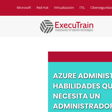
Microsoft
Red Hat
Virtualización
ITIL
Cibersegurida