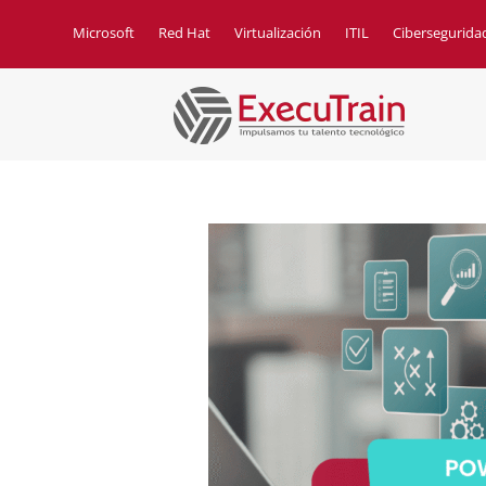
Microsoft
Red Hat
Virtualización
ITIL
Cibersegurida