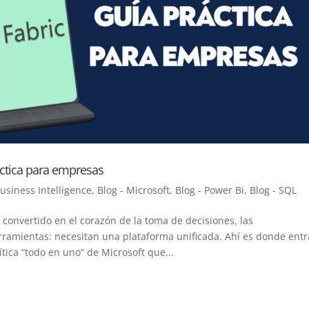
áctica para empresas
Business Intelligence
,
Blog - Microsoft
,
Blog - Power Bi
,
Blog - SQL
convertido en el corazón de la toma de decisiones, las
ramientas: necesitan una plataforma unificada. Ahí es donde entr
ítica “todo en uno” de Microsoft que...