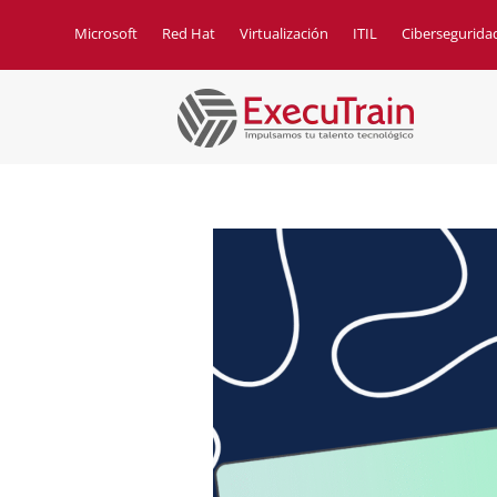
Microsoft
Red Hat
Virtualización
ITIL
Cibersegurida