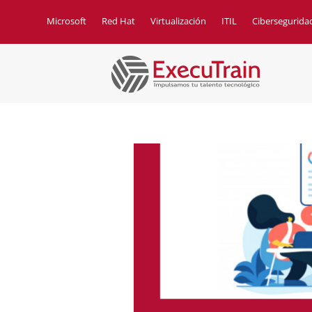
Microsoft
Red Hat
Virtualización
ITIL
Cibersegurida