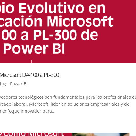
 Microsoft DA-100 a PL-300
log - Power Bi
oveedores tecnológicos son fundamentales para los profesionales q
cado laboral. Microsoft, líder en soluciones empresariales y de
n enfoque innovador para...