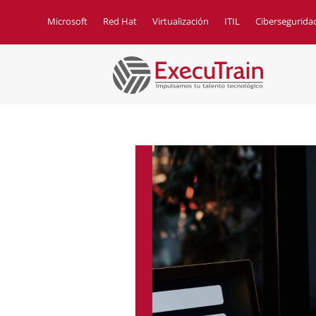
Microsoft
Red Hat
Virtualización
ITIL
Cibersegurida