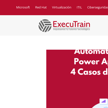
Microsoft
Red Hat
Virtualización
ITIL
Cibersegurida