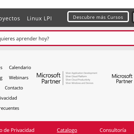
Descubre más Cursos
oyectos
Linux LPI
os
Calendario
og
Webinars
Contacto
rivacidad
recuentes
o de Privacidad
Catalogo
Consultoría