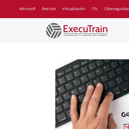
Microsoft
Red Hat
Virtualización
ITIL
Cibersegurida