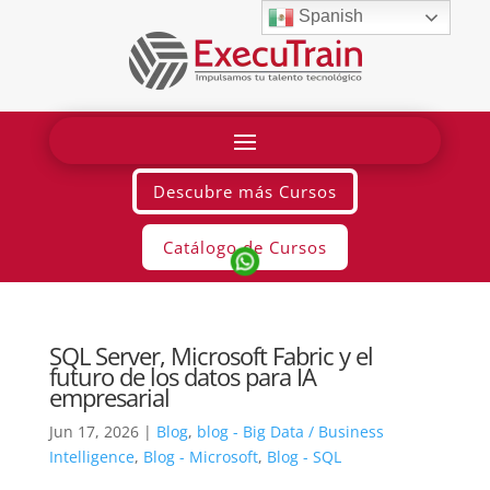
Spanish
Descubre más Cursos
Catálogo de Cursos
SQL Server, Microsoft Fabric y el
futuro de los datos para IA
empresarial
Jun 17, 2026
|
Blog
,
blog - Big Data / Business
Intelligence
,
Blog - Microsoft
,
Blog - SQL