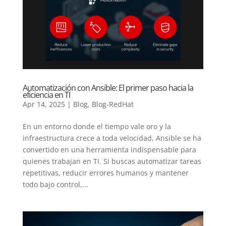
Automatización con Ansible: El primer paso hacia la
eficiencia en TI
Apr 14, 2025
|
Blog
,
Blog-RedHat
En un entorno donde el tiempo vale oro y la
infraestructura crece a toda velocidad, Ansible se ha
convertido en una herramienta indispensable para
quienes trabajan en TI. Si buscas automatizar tareas
repetitivas, reducir errores humanos y mantener
todo bajo control,...