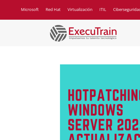
Microsoft
Red Hat
Virtualización
ITIL
Cibersegurida