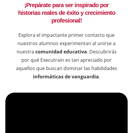
¡Prepárate para ser inspirado por
ejemplos utilizados ayudaron a 
dispu
historias reales de éxito y crecimiento
comprender mejor la importancia de 
que t
una buena administración para lograr 
compr
profesional!
resultados exitosos.Este tipo de cursos 
conte
en línea están muy completos y además 
estru
Explora el impactante primer contacto que
de que hubo flexibilidad de parte del 
labor
nuestros alumnos experimentan al unirse a
instructor, y con amabilidad resolvió las 
aplic
nuestra
comunidad educativa
. Descubrirás
dudas que fuimos teniendo durante las 
entor
por qué Executrain es tan apreciado por
sesiones.
VMwar
aquellos que buscan dominar las habilidades
este 
informáticas de vanguardia
.
profe
sus h
infra