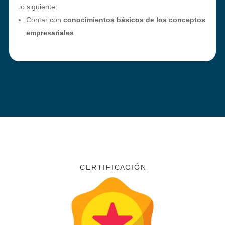
lo siguiente:
Contar con
conocimientos básicos de los conceptos
empresariales
C E R T I F I C A C I Ó N