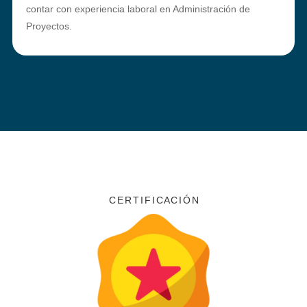
contar con experiencia laboral en Administración de
Proyectos.
C E R T I F I C A C I Ó N